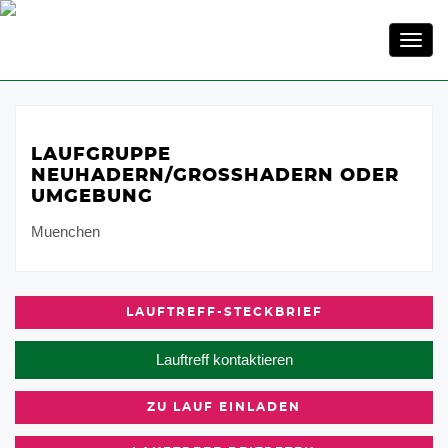
Toggl
navig
LAUFGRUPPE
NEUHADERN/GROSSHADERN ODER U
MGEBUNG
Muenchen
LAUFTREFF-STECKBRIEF
Lauftreff kontaktieren
ZU LAUF EINLADEN