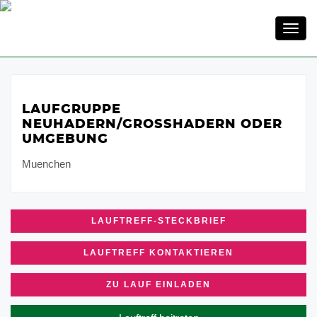
Toggl
navig
LAUFGRUPPE
NEUHADERN/GROSSHADERN ODER U
MGEBUNG
Muenchen
LAUFTREFF-STECKBRIEF
LAUFTREFF KONTAKTIEREN
ZU LAUF EINLADEN