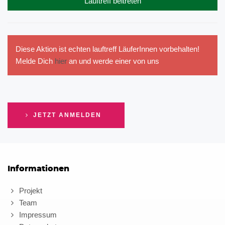
Lauftreff beitreten
Diese Aktion ist echten lauftreff LäuferInnen vorbehalten!
Melde Dich
hier
an und werde einer von uns
JETZT ANMELDEN
Informationen
Projekt
Team
Impressum