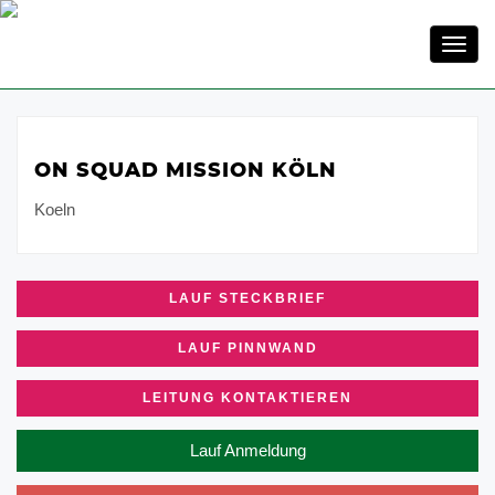
Toggl
navig
ON SQUAD MISSION KÖLN
Koeln
LAUF STECKBRIEF
LAUF PINNWAND
LEITUNG KONTAKTIEREN
Lauf Anmeldung