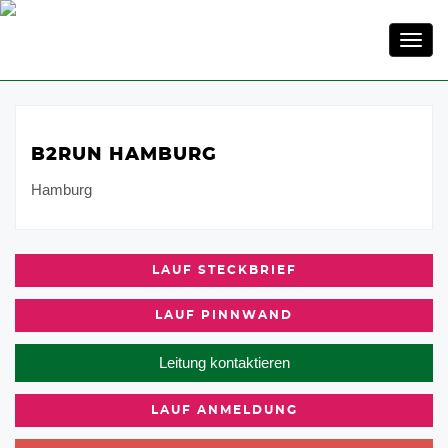
Toggl
navig
B2RUN HAMBURG
Hamburg
LAUF STECKBRIEF
LAUF PINNWAND
Leitung kontaktieren
LAUF ANMELDUNG