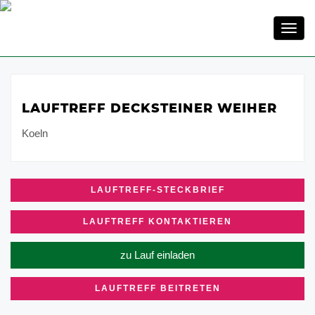
Toggl
navig
LAUFTREFF DECKSTEINER WEIHER
Koeln
LAUFTREFF-STECKBRIEF
LAUFTREFF KONTAKTIEREN
zu Lauf einladen
LAUFTREFF BEITRETEN